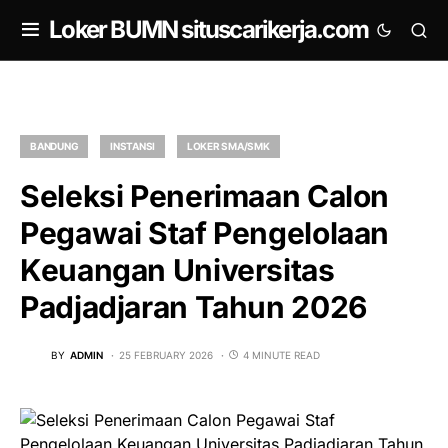
om
Loker BUMN situscarikerja.com
BANDUNG
INSTANSI
LOKER SMA/SMK
Seleksi Penerimaan Calon
Pegawai Staf Pengelolaan
Keuangan Universitas
Padjadjaran Tahun 2026
BY
ADMIN
25 FEBRUARY 2026
4 MINUTE READ