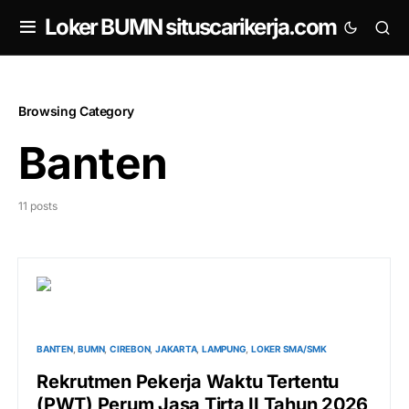
om
Loker BUMN situscarikerja.com
Browsing Category
Banten
11 posts
BANTEN
BUMN
CIREBON
JAKARTA
LAMPUNG
LOKER SMA/SMK
Rekrutmen Pekerja Waktu Tertentu
(PWT) Perum Jasa Tirta II Tahun 2026