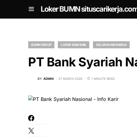
om
Loker BUMN situscarikerja.co
BUMN GROUP
LOKER SMA/SMK
SELURUH INDONESIA
PT Bank Syariah Na
BY
ADMIN
27 MARCH 2026
1 MINUTE READ