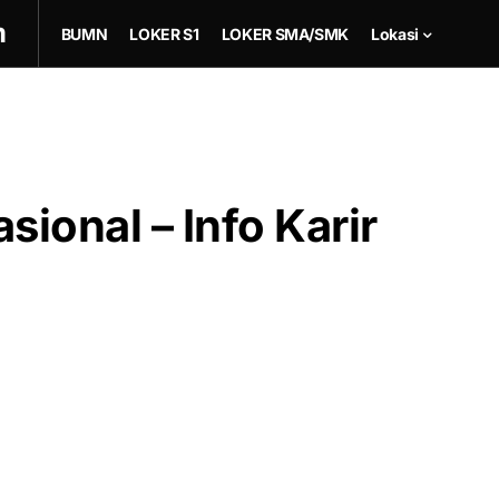
m
BUMN
LOKER S1
LOKER SMA/SMK
Lokasi
sional – Info Karir