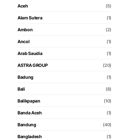
Aceh
(5)
Alam Sutera
(1)
Ambon
(2)
Ancol
(1)
Arab Saudia
(1)
ASTRA GROUP
(20)
Badung
(1)
Bali
(8)
Balikpapan
(10)
Banda Aceh
(1)
Bandung
(40)
Bangladesh
(1)