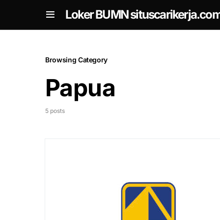
om
Loker BUMN situscarikerja.co
Browsing Category
Papua
5 posts