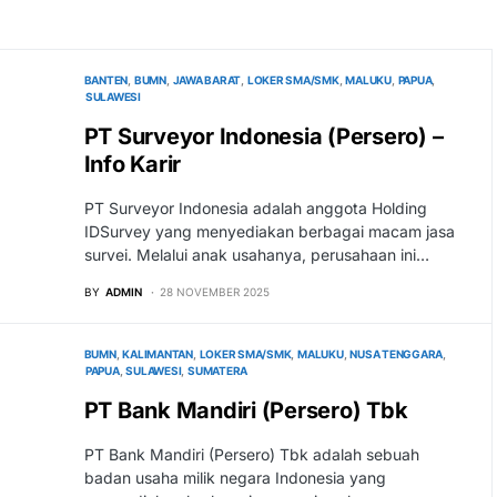
BANTEN
BUMN
JAWA BARAT
LOKER SMA/SMK
MALUKU
PAPUA
SULAWESI
PT Surveyor Indonesia (Persero) –
Info Karir
PT Surveyor Indonesia adalah anggota Holding
IDSurvey yang menyediakan berbagai macam jasa
survei. Melalui anak usahanya, perusahaan ini…
BY
ADMIN
28 NOVEMBER 2025
BUMN
KALIMANTAN
LOKER SMA/SMK
MALUKU
NUSA TENGGARA
PAPUA
SULAWESI
SUMATERA
PT Bank Mandiri (Persero) Tbk
PT Bank Mandiri (Persero) Tbk adalah sebuah
badan usaha milik negara Indonesia yang