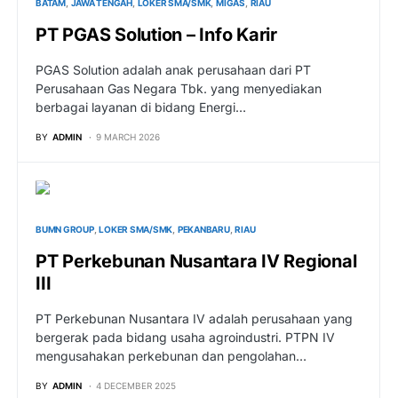
BATAM
JAWA TENGAH
LOKER SMA/SMK
MIGAS
RIAU
PT PGAS Solution – Info Karir
PGAS Solution adalah anak perusahaan dari PT
Perusahaan Gas Negara Tbk. yang menyediakan
berbagai layanan di bidang Energi…
BY
ADMIN
9 MARCH 2026
BUMN GROUP
LOKER SMA/SMK
PEKANBARU
RIAU
PT Perkebunan Nusantara IV Regional
III
PT Perkebunan Nusantara IV adalah perusahaan yang
bergerak pada bidang usaha agroindustri. PTPN IV
mengusahakan perkebunan dan pengolahan…
BY
ADMIN
4 DECEMBER 2025