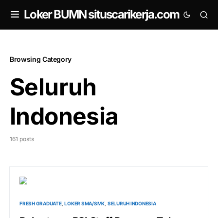
om
Loker BUMN situscarikerja.com
Browsing Category
Seluruh
Indonesia
161 posts
FRESH GRADUATE
LOKER SMA/SMK
SELURUH INDONESIA