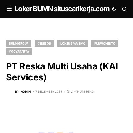
om
Loker BUMN situscarikerja.com
BUMN GROUP
CIREBON
LOKER SMA/SMK
PURWOKERTO
YOGYAKARTA
PT Reska Multi Usaha (KAI
Services)
BY
ADMIN
7 DECEMBER 2025
2 MINUTE READ