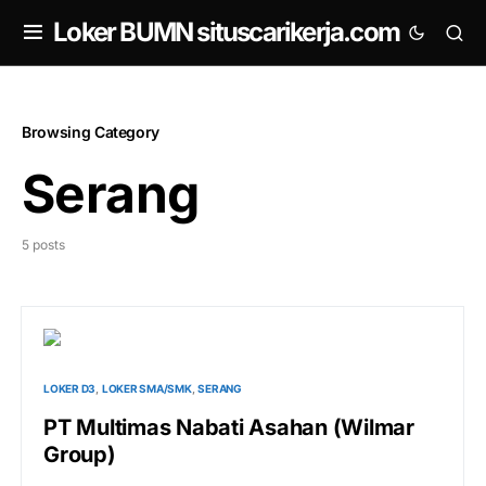
om
Loker BUMN situscarikerja.com
Browsing Category
Serang
5 posts
LOKER D3
LOKER SMA/SMK
SERANG
PT Multimas Nabati Asahan (Wilmar
Group)