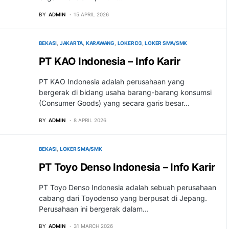
BY
ADMIN
15 APRIL 2026
BEKASI
JAKARTA
KARAWANG
LOKER D3
LOKER SMA/SMK
PT KAO Indonesia – Info Karir
PT KAO Indonesia adalah perusahaan yang
bergerak di bidang usaha barang-barang konsumsi
(Consumer Goods) yang secara garis besar…
BY
ADMIN
8 APRIL 2026
BEKASI
LOKER SMA/SMK
PT Toyo Denso Indonesia – Info Karir
PT Toyo Denso Indonesia adalah sebuah perusahaan
cabang dari Toyodenso yang berpusat di Jepang.
Perusahaan ini bergerak dalam…
BY
ADMIN
31 MARCH 2026