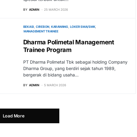
BY
ADMIN
25 MARCH 2026
BEKASI
CIREBON
KARAWANG
LOKER SMA/SMK
MANAGEMENT TRAINEE
Dharma Polimetal Management
Trainee Program
PT Dharma Polimetal Tbk sebagai holding Company
Dharma Group, yang berdiri sejak tahun 1989,
bergerak di bidang usaha…
BY
ADMIN
5 MARCH 2026
Load More