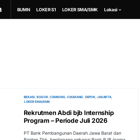
m
BUMN
LOKER S1
LOKER SMA/SMK
Lokasi
BEKASI
BOGOR
CIBINONG
CIKARANG
DEPOK
JAKARTA
LOKER SMA/SMK
Rekrutmen Abdi bjb Internship
Program – Periode Juli 2026
PT Bank Pembangunan Daerah Jawa Barat dan
Banten Tbk, berdagang sebagai Bank BJB (nama