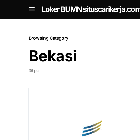
om
Loker BUMN situscarikerja.co
Browsing Category
Bekasi
36 posts