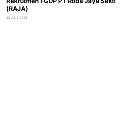
Rekrutmen FGDP PT Roda Jaya Sakti
(RAJA)
30 JULY 2026