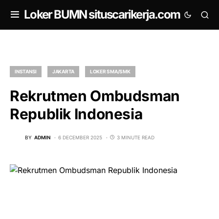
om
Loker BUMN situscarikerja.com
INSTANSI
JAKARTA
LOKER SMA/SMK
Rekrutmen Ombudsman
Republik Indonesia
BY
ADMIN
6 DECEMBER 2025
3 MINUTE READ