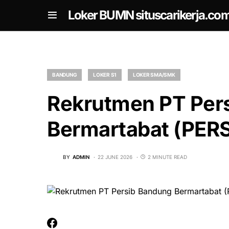
om
Loker BUMN situscarikerja.co
BANDUNG
LOKER S1
LOKER SMA/SMK
Rekrutmen PT Per
Bermartabat (PERS
BY
ADMIN
22 JUNE 2026
2 MINUTE READ