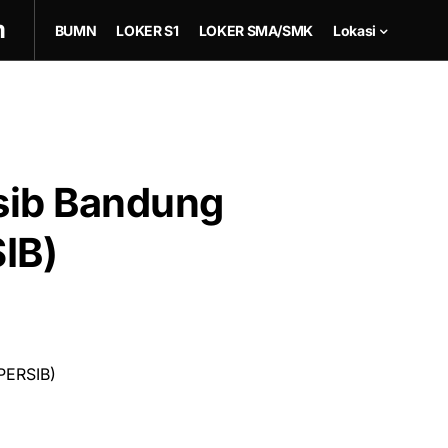
m
BUMN
LOKER S1
LOKER SMA/SMK
Lokasi
sib Bandung
IB)