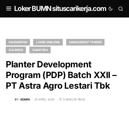
om
Loker BUMN situscarikerja.com
KALIMANTAN
LOKER SMA/SMK
MANAGEMENT TRAINEE
SULAWESI
SUMATERA
Planter Development
Program (PDP) Batch XXII –
PT Astra Agro Lestari Tbk
BY
ADMIN
25 APRIL 2026
5 MINUTE READ