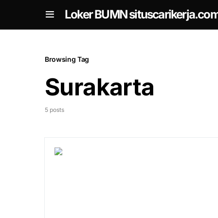
om
Loker BUMN situscarikerja.co
Browsing Tag
Surakarta
5 posts