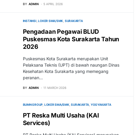
BY
ADMIN
5 APRIL 2026
INSTANSI
LOKER SMA/SMK
SURAKARTA
Pengadaan Pegawai BLUD
Puskesmas Kota Surakarta Tahun
2026
Puskesmas Kota Surakarta merupakan Unit
Pelaksana Teknis (UPT) di bawah naungan Dinas
Kesehatan Kota Surakarta yang memegang
peranan…
BY
ADMIN
11 MARCH 2026
BUMN GROUP
LOKER SMA/SMK
SURAKARTA
YOGYAKARTA
PT Reska Multi Usaha (KAI
Services)
PT Reska Multi Usaha (KAI Services) merupakan