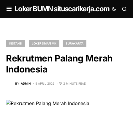
om
Loker BUMN situscarikerja.com
INSTANSI
LOKER SMA/SMK
SURAKARTA
Rekrutmen Palang Merah
Indonesia
BY
ADMIN
5 APRIL 2026
2 MINUTE READ