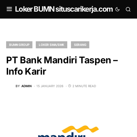
om
Loker BUMN situscarikerja.com
BUMN GROUP
LOKER SMA/SMK
SERANG
PT Bank Mandiri Taspen –
Info Karir
BY
ADMIN
15 JANUARY 2026
2 MINUTE READ