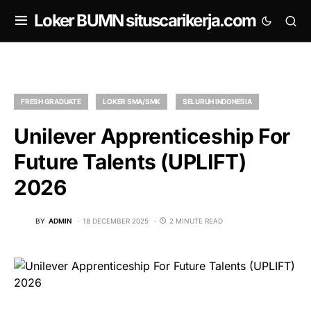
om
Loker BUMN situscarikerja.com
FRESH GRADUATE
LOKER SMA/SMK
SELURUH INDONESIA
Unilever Apprenticeship For
Future Talents (UPLIFT)
2026
BY
ADMIN
18 DECEMBER 2025
2 MINUTE READ