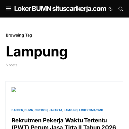
om
Loker BUMN situscarikerja.com
Browsing Tag
Lampung
5 posts
BANTEN
BUMN
CIREBON
JAKARTA
LAMPUNG
LOKER SMA/SMK
Rekrutmen Pekerja Waktu Tertentu
(PWT) Perum Jasa Tirta II Tahun 2026