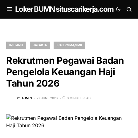
om
Loker BUMN situscarikerja.com
INSTANSI
JAKARTA
LOKER SMA/SMK
Rekrutmen Pegawai Badan
Pengelola Keuangan Haji
Tahun 2026
BY
ADMIN
27 JUNE 2026
3 MINUTE READ