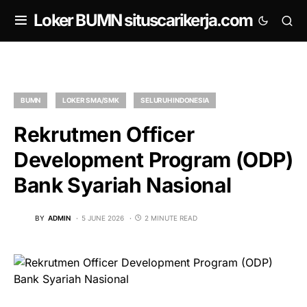
om
Loker BUMN situscarikerja.com
BUMN
LOKER SMA/SMK
SELURUH INDONESIA
Rekrutmen Officer
Development Program (ODP)
Bank Syariah Nasional
BY
ADMIN
5 JUNE 2026
2 MINUTE READ