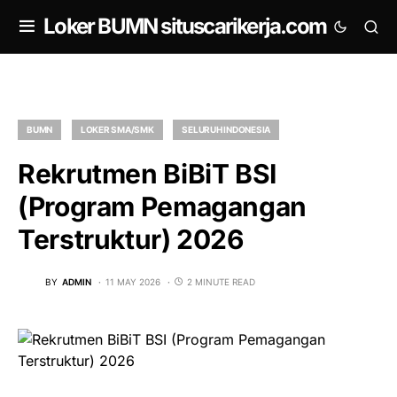
om
Loker BUMN situscarikerja.com
BUMN
LOKER SMA/SMK
SELURUH INDONESIA
Rekrutmen BiBiT BSI
(Program Pemagangan
Terstruktur) 2026
BY
ADMIN
11 MAY 2026
2 MINUTE READ