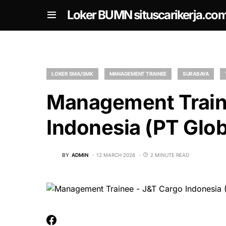
om
Loker BUMN situscarikerja.co
LOKER SMA/SMK
MANAGEMENT TRAINEE
SURABAYA
Management Train
Indonesia (PT Glob
BY
ADMIN
12 MARCH 2026
2 MINUTE READ