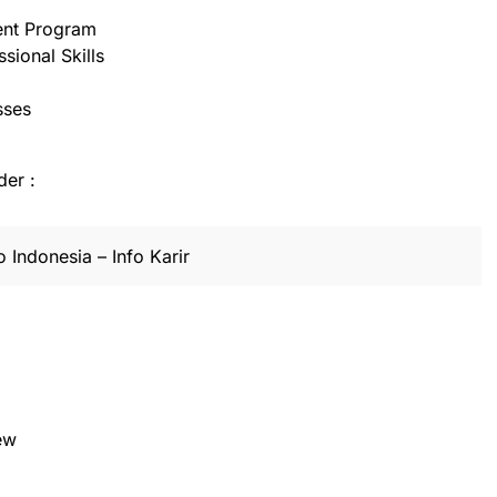
nt Program
sional Skills
sses
der :
 Indonesia – Info Karir
iew