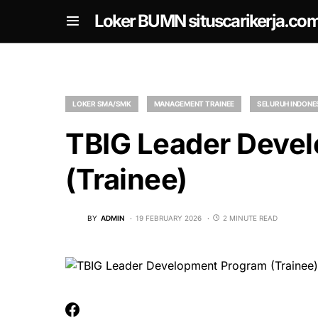
om
Loker BUMN situscarikerja.co
LOKER SMA/SMK
MANAGEMENT TRAINEE
SELURUH INDONE
TBIG Leader Deve
(Trainee)
BY
ADMIN
19 FEBRUARY 2026
2 MINUTE READ