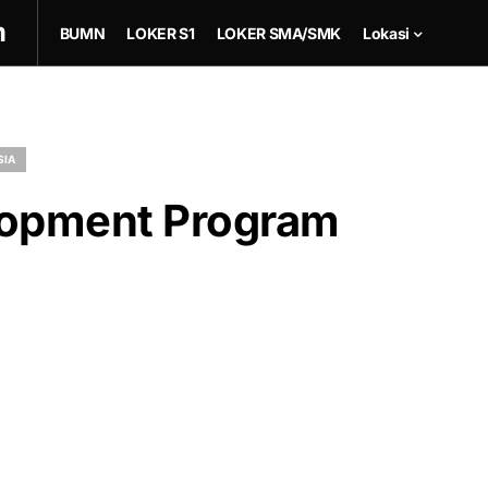
m
BUMN
LOKER S1
LOKER SMA/SMK
Lokasi
SIA
lopment Program