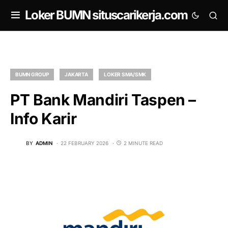
om
Loker BUMN situscarikerja.com
BUMN GROUP
JAKARTA
LOKER SMA/SMK
PT Bank Mandiri Taspen –
Info Karir
BY
ADMIN
22 FEBRUARY 2026
2 MINUTE READ