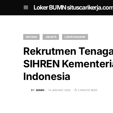
om
Loker BUMN situscarikerja.co
INSTANSI
JAKARTA
LOKER SMA/SMK
Rekrutmen Tenag
SIHREN Kementeri
Indonesia
BY
ADMIN
14 JANUARY 2026
2 MINUTE READ