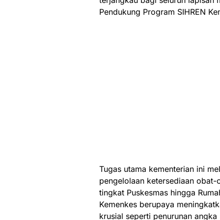
terjangkau bagi seluruh lapisan
Pendukung Program SIHREN Keme
Tugas utama kementerian ini me
pengelolaan ketersediaan obat-o
tingkat Puskesmas hingga Rumah 
Kemenkes berupaya meningkatkan
krusial seperti penurunan angka