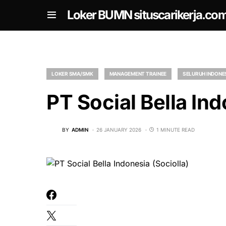
om
Loker BUMN situscarikerja.co
LOKER SMA/SMK
MANAGEMENT TRAINEE
SELURUH INDONE
PT Social Bella Ind
BY
ADMIN
26 JANUARY 2026
1 MINUTE READ