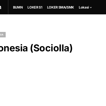
m
BUMN
LOKER S1
LOKER SMA/SMK
Lokasi
SIA
onesia (Sociolla)