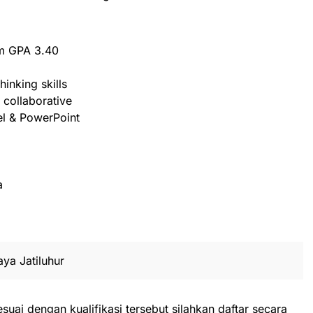
um GPA 3.40
hinking skills
& collaborative
el & PowerPoint
a
aya Jatiluhur
suai dengan kualifikasi tersebut silahkan daftar secara