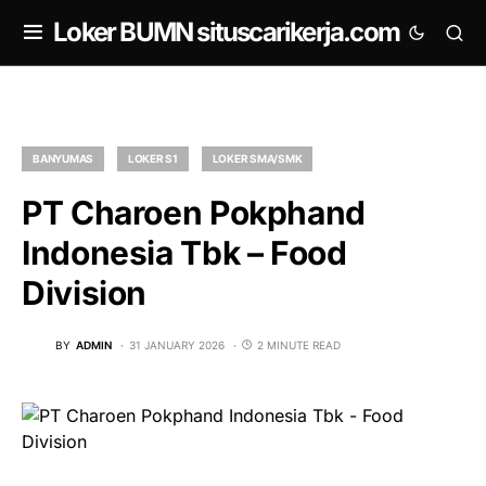
om
Loker BUMN situscarikerja.com
BANYUMAS
LOKER S1
LOKER SMA/SMK
PT Charoen Pokphand
Indonesia Tbk – Food
Division
BY
ADMIN
31 JANUARY 2026
2 MINUTE READ