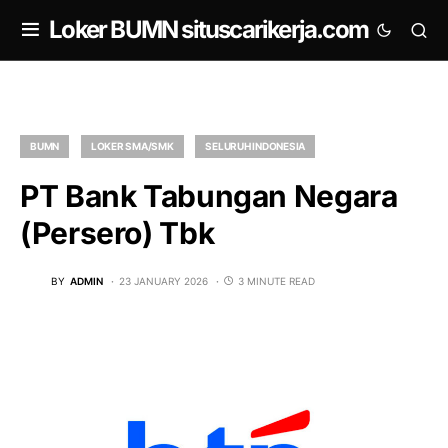
om
Loker BUMN situscarikerja.com
BUMN
LOKER SMA/SMK
SELURUH INDONESIA
PT Bank Tabungan Negara
(Persero) Tbk
BY
ADMIN
23 JANUARY 2026
3 MINUTE READ