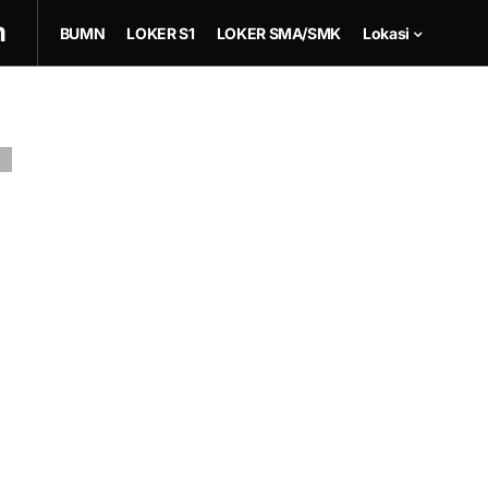
m
BUMN
LOKER S1
LOKER SMA/SMK
Lokasi
K