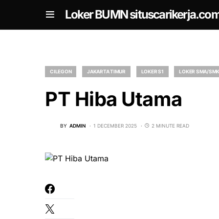
om
Loker BUMN situscarikerja.co
CILEGON
JAKARTA TIMUR
LOKER S1
LOKER SMA/SM
PT Hiba Utama
BY
ADMIN
1 DECEMBER 2025
2 MINUTE READ