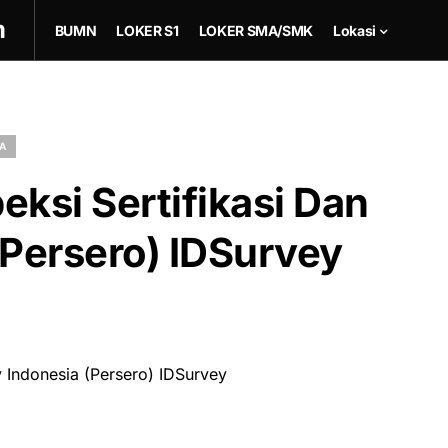
m
BUMN
LOKER S1
LOKER SMA/SMK
Lokasi
IA
ksi Sertifikasi Dan
(Persero) IDSurvey