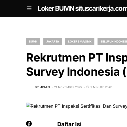
om
Loker BUMN situscarikerja.co
BUMN
JAKARTA
LOKER SMA/SMK
SELURUH INDONES
Rekrutmen PT Inspe
Survey Indonesia 
BY
ADMIN
21 NOVEMBER 2025
9 MINUTE READ
Daftar Isi