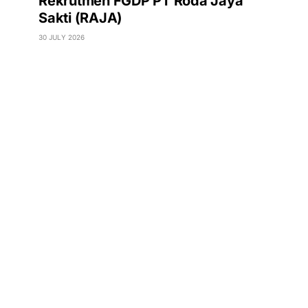
Rekrutmen FGDP PT Roda Jaya
Sakti (RAJA)
30 JULY 2026