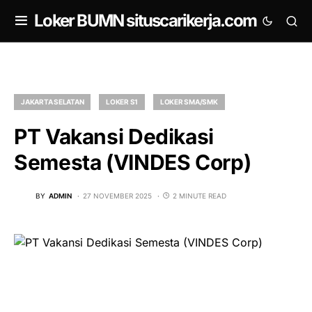
om
Loker BUMN situscarikerja.com
JAKARTA SELATAN
LOKER S1
LOKER SMA/SMK
PT Vakansi Dedikasi
Semesta (VINDES Corp)
BY
ADMIN
27 NOVEMBER 2025
2 MINUTE READ