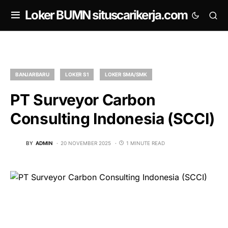
om
Loker BUMN situscarikerja.com
BANJARBARU
LOKER S1
LOKER SMA/SMK
PT Surveyor Carbon
Consulting Indonesia (SCCI)
BY
ADMIN
20 NOVEMBER 2025
1 MINUTE READ