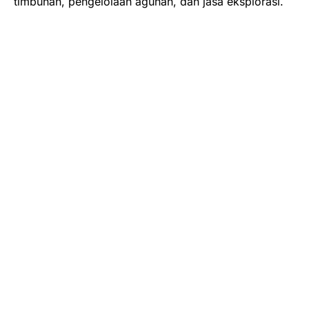
timbunan, pengelolaan agunan, dan jasa eksplorasi.