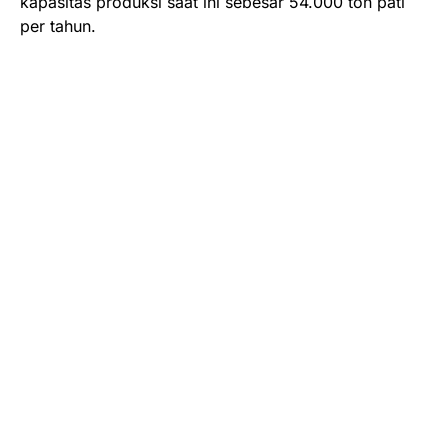
kapasitas produksi saat ini sebesar 54.000 ton pati
per tahun.