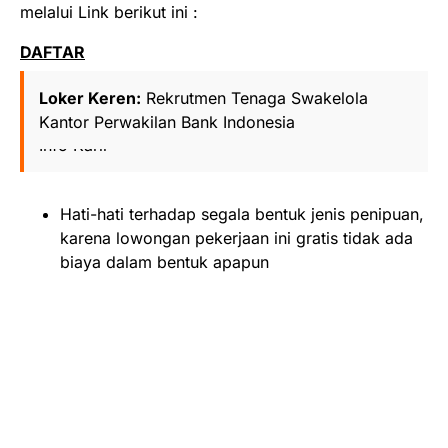
melalui Link berikut ini :
DAFTAR
Loker Keren:
Rekrutmen Tenaga Swakelola
Loker Keren:
Otoritas Jasa Keuangan (OJK) –
Kantor Perwakilan Bank Indonesia
Info Karir
Hati-hati terhadap segala bentuk jenis penipuan,
karena lowongan pekerjaan ini gratis tidak ada
biaya dalam bentuk apapun