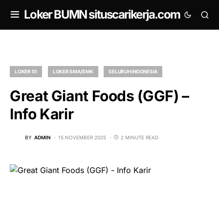
om
Loker BUMN situscarikerja.com
LOKER S1
LOKER SMA/SMK
SELURUH INDONESIA
Great Giant Foods (GGF) –
Info Karir
BY
ADMIN
15 NOVEMBER 2025
2 MINUTE READ