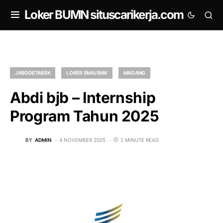
om
Loker BUMN situscarikerja.com
JABODETABEK
LOKER SMA/SMK
MAGANG
Abdi bjb – Internship
Program Tahun 2025
BY
ADMIN
4 NOVEMBER 2025
2 MINUTE READ